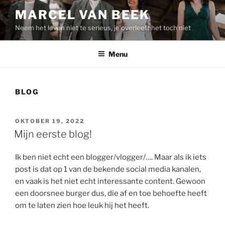
Ga
MARCEL VAN BEEK
naar
Neem het leven niet te serieus, je overleeft het toch niet
de
inhoud
Menu
BLOG
GEPLAATST
OKTOBER 19, 2022
OP
Mijn eerste blog!
Ik ben niet echt een blogger/vlogger/…. Maar als ik iets
post is dat op 1 van de bekende social media kanalen,
en vaak is het niet echt interessante content. Gewoon
een doorsnee burger dus, die af en toe behoefte heeft
om te laten zien hoe leuk hij het heeft.